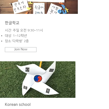
한글학교
시간: 주일 오전 9:30~11시
대상: 1~12학년
장소:‘다락방’ 2층
Join Now
Korean school