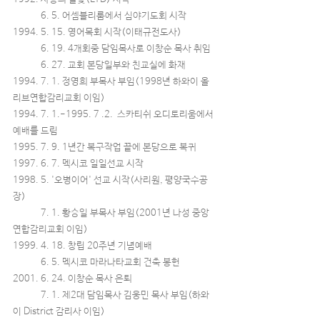
6. 5. 어셈블리룸에서 심야기도회 시작
1994. 5. 15. 영어목회 시작(이태규전도사)
6. 19. 4개회중 담임목사로 이창순 목사 취임
6. 27. 교회 본당일부와 친교실에 화재
1994. 7. 1. 정영희 부목사 부임(1998년 하와이 올
리브연합감리교회 이임)
1994. 7. 1.-1995. 7 .2. 스카티쉬 오디토리움에서
예배를 드림
1995. 7. 9. 1년간 복구작업 끝에 본당으로 복귀
1997. 6. 7. 멕시코 일일선교 시작
1998. 5. '오병이어' 선교 시작(사리원, 평양국수공
장)
7. 1. 황승일 부목사 부임(2001년 나성 중앙
연합감리교회 이임)
1999. 4. 18. 창립 20주년 기념예배
6. 5. 멕시코 마라나타교회 건축 봉헌
2001. 6. 24. 이창순 목사 은퇴
7. 1. 제2대 담임목사 김웅민 목사 부임(하와
이 District 감리사 이임)