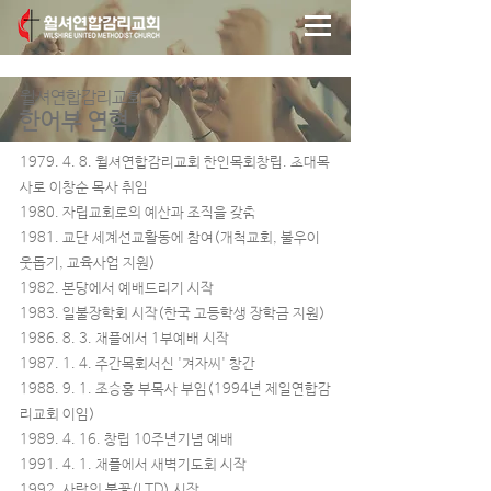
윌셔연합감리교회
한어부 연혁
1979. 4. 8. 윌셔연합감리교회 한인목회창립. 초대목
사로 이창순 목사 취임
1980. 자립교회로의 예산과 조직을 갖춤
1981. 교단 세계선교활동에 참여(개척교회, 불우이
웃돕기, 교육사업 지원)
1982. 본당에서 예배드리기 시작
1983. 일불장학회 시작(한국 고등학생 장학금 지원)
1986. 8. 3. 채플에서 1부예배 시작
1987. 1. 4. 주간목회서신 '겨자씨' 창간
1988. 9. 1. 조승홍 부목사 부임(1994년 제일연합감
리교회 이임)
1989. 4. 16. 창립 10주년기념 예배
1991. 4. 1. 채플에서 새벽기도회 시작
1992. 사랑의 불꽃(LTD) 시작