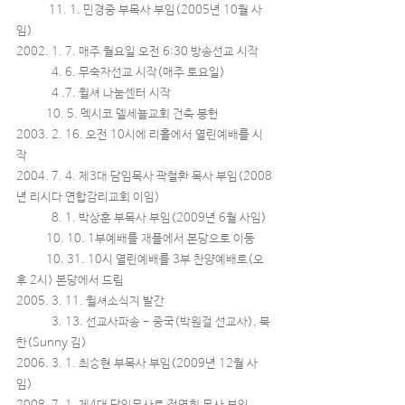
11. 1. 민경중 부목사 부임(2005년 10월 사
임)
2002. 1. 7. 매주 월요일 오전 6:30 방송선교 시작
4. 6. 무숙자선교 시작(매주 토요일)
4 .7. 윌셔 나눔센터 시작
10. 5. 멕시코 델세뇰교회 건축 봉헌
2003. 2. 16. 오전 10시에 리홀에서 열린예배를 시
작
2004. 7. 4. 제3대 담임목사 곽철환 목사 부임(2008
년 리시다 연합감리교회 이임)
8. 1. 박상훈 부목사 부임(2009년 6월 사임)
10. 10. 1부예배를 채플에서 본당으로 이동
10. 31. 10시 열린예배를 3부 찬양예배로(오
후 2시) 본당에서 드림
2005. 3. 11. 윌셔소식지 발간
3. 13. 선교사파송 - 중국(박원걸 선교사), 북
한(Sunny 김)
2006. 3. 1. 최승현 부목사 부임(2009년 12월 사
임)