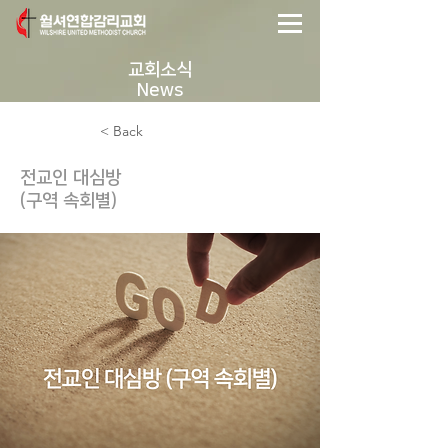
교회소식
News
< Back
전교인 대심방
(구역 속회별)