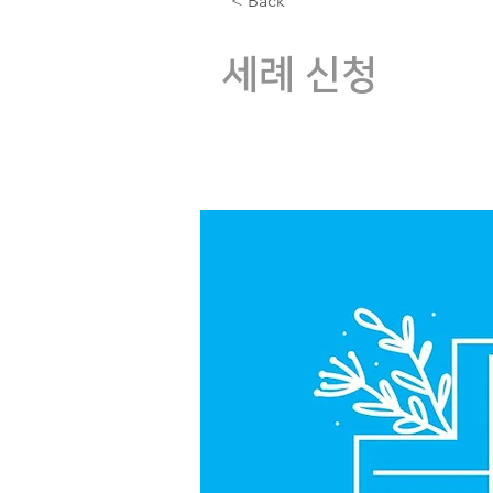
< Back
세례 신청