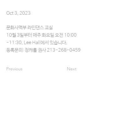
Oct 3, 2023
문화사역부 라인댄스 교실
10월 3일부터 매주 화요일 오전 10:00
-11:30, Lee Hall에서 있습니다.
등록문의: 정캐롤 권사
213-268-0459
Previous
Next
헌금ㅣOFFERING
교회를 방문하지 않고도 간편하게 정성껏 예물을 드리
실 수 있습니다