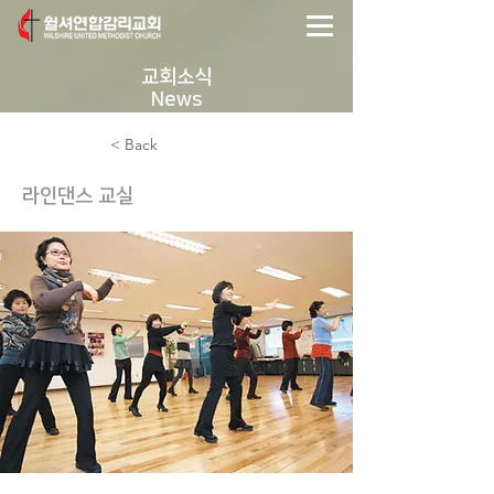
교회소식
News
< Back
라인댄스 교실