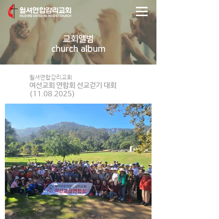
교회앨범
church album
윌셔연합감리교회
여선교회 연합회 선교걷기 대회
(11.08.2025)