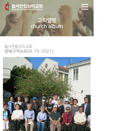
교회앨범
church album
윌셔연합감리교회
열매구역속회(8. 19. 2021)