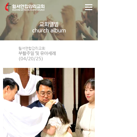
교회앨범
church album
윌셔연합감리교회
부활주일 및 유아세례
(04/20/25)