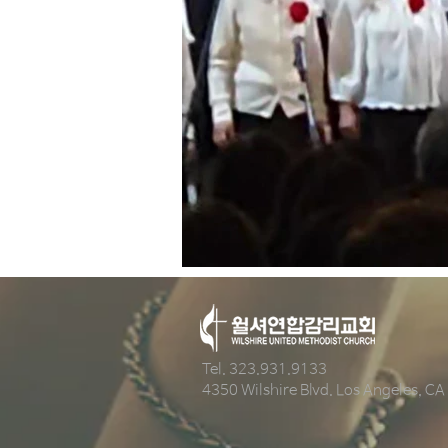
Tel. 323.931.9133
4350 Wilshire Blvd. Los Angeles, C