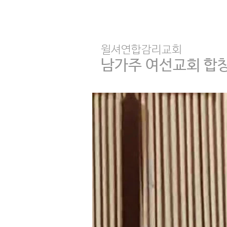
윌셔연합감리교회
남가주 여선교회 합창제 