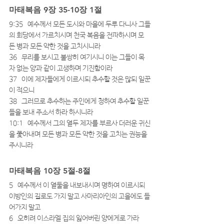
마태복음 9장 35-10장 1절
9:35   예수께서 모든 도시와 마을에 두루 다니사 그들
의 회당에서 가르치시며 천국 복음을 전파하시며 모
든 병과 모든 약한 것을 고치시니라
36   무리를 보시고 불쌍히 여기시니 이는 그들이 목
자 없는 양과 같이 고생하며 기진함이라
37   이에 제자들에게 이르시되 추수할 것은 많되 일꾼
이 적으니
38   그러므로 추수하는 주인에게 청하여 추수할 일꾼
들을 보내 주소서 하라 하시니라
10:1   예수께서 그의 열두 제자를 부르사 더러운 귀신
을 쫓아내며 모든 병과 모든 약한 것을 고치는 권능을 
주시니라
마태복음 10장 5절-8절
5   예수께서 이 열둘을 내보내시며 명하여 이르시되 
이방인의 길로도 가지 말고 사마리아인의 고을에도 들
어가지 말고
6   오히려 이스라엘 집의 잃어버린 양에게로 가라