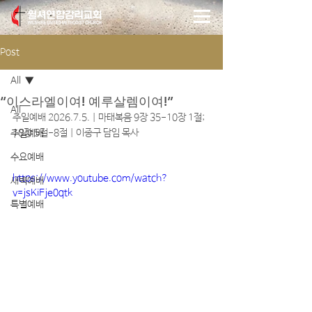
Post
All
“이스라엘이여! 예루살렘이여!”
All
주일예배 2026.7.5. | 마태복음 9장 35-10장 1절; 
10장 5절-8절 | 이종구 담임 목사
주일예배
수요예배
https://www.youtube.com/watch?
새벽예배
v=jsKiFje0qtk
특별예배