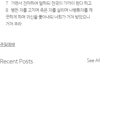
7   가면서 전파하여 말하되 천국이 가까이 왔다 하고
8   병든 자를 고치며 죽은 자를 살리며 나병환자를 깨
끗하게 하며 귀신을 쫓아내되 너희가 거저 받았으니 
거저 주라
주일예배
See All
Recent Posts