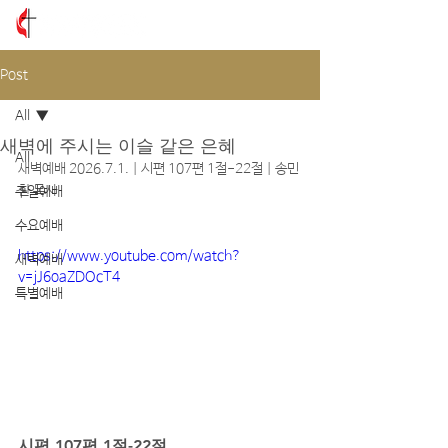
Post
All
새벽에 주시는 이슬 같은 은혜
All
새벽예배 2026.7.1. | 시편 107편 1절-22절 | 송민
환 목사
주일예배
수요예배
https://www.youtube.com/watch?
새벽예배
v=jJ6oaZDOcT4
특별예배
시편 107편 1절-22절