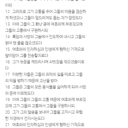
이라
12   그러므로 그가 고통을 주어 그들의 마음을 겸손하
게 하셨으니 그들이 엎드러져도 돕는 자가 없었도다
13   이에 그들이 그 환난 중에 여호와께 부르짖으매 
그들의 고통에서 구원하시되
14   흑암과 사망의 그늘에서 인도하여 내시고 그들의 
얽어 맨 줄을 끊으셨도다
15   여호와의 인자하심과 인생에게 행하신 기적으로 
말미암아 그를 찬송할지로다
16   그가 놋문을 깨뜨리시며 쇠빗장을 꺾으셨음이로
다
17   미련한 자들은 그들의 죄악의 길을 따르고 그들
의 악을 범하기 때문에 고난을 받아
18   그들은 그들의 모든 음식물을 싫어하게 되어 사망
의 문에 이르렀도다
19   이에 그들이 그들의 고통 때문에 여호와께 부르짖
으매 그가 그들의 고통에서 그들을 구원하시되
20   그가 그의 말씀을 보내어 그들을 고치시고 위험
한 지경에서 건지시는도다
21   여호와의 인자하심과 인생에게 행하신 기적으로 