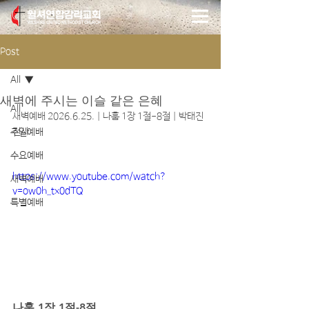
Post
All
새벽에 주시는 이슬 같은 은혜
All
새벽예배 2026.6.25. | 나훔 1장 1절-8절 | 박태진 
전사
주일예배
수요예배
https://www.youtube.com/watch?
새벽예배
v=ow0h_tx0dTQ
특별예배
나훔 1장 1절-8절