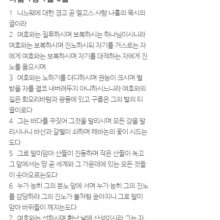
1   니느웨에 대한 경고 곧 엘고스 사람 나훔의 묵시의 
글이라
2   여호와는 질투하시며 보복하시는 하나님이시니라 
여호와는 보복하시며 진노하시되 자기를 거스르는 자
에게 여호와는 보복하시며 자기를 대적하는 자에게 진
노를 품으시며
3   여호와는 노하기를 더디하시며 권능이 크시며 벌 
받을 자를 결코 내버려두지 아니하시느니라 여호와의 
길은 회오리바람과 광풍에 있고 구름은 그의 발의 티
끌이로다
4   그는 바다를 꾸짖어 그것을 말리시며 모든 강을 말
리시나니 바산과 갈멜이 쇠하며 레바논의 꽃이 시드는
도다
5   그로 말미암아 산들이 진동하며 작은 산들이 녹고 
그 앞에서는 땅 곧 세계와 그 가운데에 있는 모든 것들
이 솟아오르는도다
6   누가 능히 그의 분노 앞에 서며 누가 능히 그의 진노
를 감당하랴 그의 진노가 불처럼 쏟아지니 그로 말미
암아 바위들이 깨지는도다
7   여호와는 선하시며 환난 날에 산성이시라 그는 자