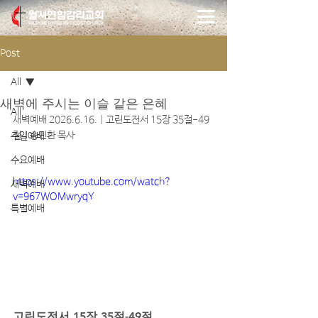
Post
All
새벽에 주시는 이슬 같은 은혜
All
새벽예배 2026.6.16. | 고린도전서 15장 35절-49
절 | 송민환 목사
주일예배
수요예배
https://www.youtube.com/watch?
새벽예배
v=967WOMwryqY
특별예배
고린도전서 15장 35절-49절