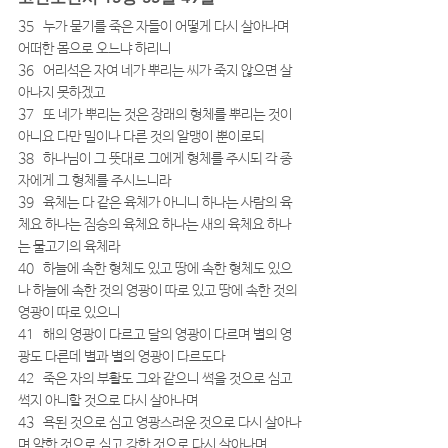
35   누가 묻기를 죽은 자들이 어떻게 다시 살아나며 
어떠한 몸으로 오느냐 하리니
36   어리석은 자여 네가 뿌리는 씨가 죽지 않으면 살
아나지 못하겠고
37   또 네가 뿌리는 것은 장래의 형체를 뿌리는 것이 
아니요 다만 밀이나 다른 것의 알맹이 뿐이로되
38   하나님이 그 뜻대로 그에게 형체를 주시되 각 종
자에게 그 형체를 주시느니라
39   육체는 다 같은 육체가 아니니 하나는 사람의 육
체요 하나는 짐승의 육체요 하나는 새의 육체요 하나
는 물고기의 육체라
40   하늘에 속한 형체도 있고 땅에 속한 형체도 있으
나 하늘에 속한 것의 영광이 따로 있고 땅에 속한 것의 
영광이 따로 있으니
41   해의 영광이 다르고 달의 영광이 다르며 별의 영
광도 다른데 별과 별의 영광이 다르도다
42   죽은 자의 부활도 그와 같으니 썩을 것으로 심고 
썩지 아니할 것으로 다시 살아나며
43   욕된 것으로 심고 영광스러운 것으로 다시 살아나
며 약한 것으로 심고 강한 것으로 다시 살아나며