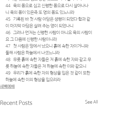
44   육의 몸으로 심고 신령한 몸으로 다시 살아나나
니 육의 몸이 있은즉 또 영의 몸도 있느니라
45   기록된 바 첫 사람 아담은 생령이 되었다 함과 같
이 마지막 아담은 살려 주는 영이 되었나니
46   그러나 먼저는 신령한 사람이 아니요 육의 사람이
요 그 다음에 신령한 사람이니라
47   첫 사람은 땅에서 났으니 흙에 속한 자이거니와 
둘째 사람은 하늘에서 나셨느니라
48   무릇 흙에 속한 자들은 저 흙에 속한 자와 같고 무
릇 하늘에 속한 자들은 저 하늘에 속한 이와 같으니
49   우리가 흙에 속한 자의 형상을 입은 것 같이 또한 
하늘에 속한 이의 형상을 입으리라
새벽예배
See All
Recent Posts