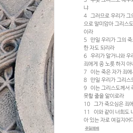
3   무릇 그리스도 예
냐
4   그러므로 우리가 
으로 말미암아 그리스도
이라
5   만일 우리가 그의
한 자도 되리라
6   우리가 알거니와 
죄에게 종 노릇 하지 
7   이는 죽은 자가 
8   만일 우리가 그리
9   이는 그리스도께서
못할 줄을 앎이로라
10   그가 죽으심은 
11   이와 같이 너희
아 있는 자로 여길지어
주일예배