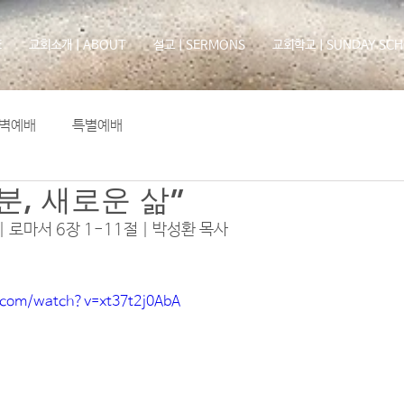
E
교회소개ㅣABOUT
설교ㅣSERMONS
교회학교ㅣSUNDAY SCH
벽예배
특별예배
분, 새로운 삶”
 | 로마서 6장 1-11절 | 박성환 목사
.com/watch?v=xt37t2j0AbA