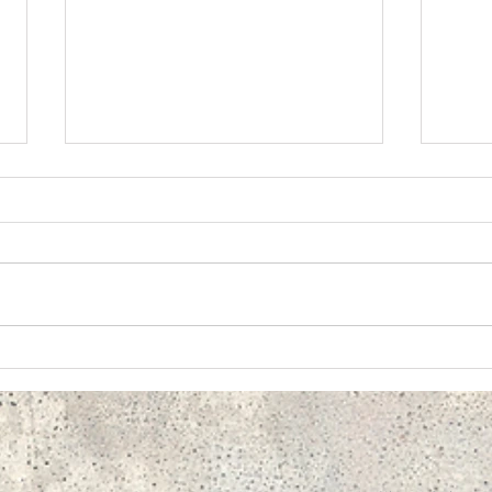
윌셔 수요 성경 아카데미: 창
윌셔
세기 3장 (2)
세기