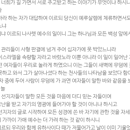
되 너희가 길 가면서 서로 주고받고 하는 이야기가 무엇이냐 하시니
라
글로바라 하는 자가 대답하여 이르되 당신이 예루살렘에 체류하면서도
느냐
일이냐 이르되 나사렛 예수의 일이니 그는 하나님과 모든 백성 앞에
과 관리들이 사형 판결에 넘겨 주어 십자가에 못 박았느니라
이 이스라엘을 속량할 자라고 바랐노라 이뿐 아니라 이 일이 일어난
 어떤 여자들이 우리로 놀라게 하였으니 이는 그들이 새벽에 무덤에
지 못하고 와서 그가 살아나셨다 하는 천사들의 나타남을 보았다 함
 한 자 중에 두어 사람이 무덤에 가 과연 여자들이 말한 바와 같음을
거늘
고 선지자들이 말한 모든 것을 마음에 더디 믿는 자들이여
 고난을 받고 자기의 영광에 들어가야 할 것이 아니냐 하시고
든 선지자의 글로 시작하여 모든 성경에 쓴 바 자기에 관한 것을 
을에 가까이 가매 예수는 더 가려 하는 것 같이 하시니
 이르되 우리와 함께 유하사이다 때가 저물어가고 날이 이미 기울