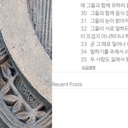
에 그들과 함께 유하러
30   그들과 함께 음
31   그들의 눈이 밝
32   그들이 서로 말
이 뜨겁지 아니하더냐 
33   곧 그 때로 일
34   말하기를 주께
35   두 사람도 길에
수요예배
Recent Posts