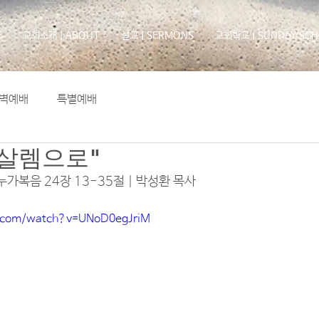
E
교회소개ㅣABOUT
설교ㅣSERMONS
교회학교ㅣSUNDAY SCH
벽예배
특별예배
루살렘으로"
 누가복음 24장 13-35절 | 
박성환 목사
e.com/watch?v=UNoD0egJriM