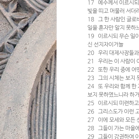
17   예수께서 이르시
빛을 띠고 머물러 서더
18   그 한 사람인 
일을 혼자만 알지 못하
19   이르시되 무슨 
신 선지자이거늘
20   우리 대제사장들
21   우리는 이 사람
22   또한 우리 중에
23   그의 시체는 보
24   또 우리와 함께
보지 못하였느니라 하
25   이르시되 미련하
26   그리스도가 이런
27   이에 모세와 모
28   그들이 가는 마
29   그들이 강권하여