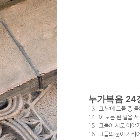
누가복음 24장
13   그 날에 그들 
14   이 모든 된 일을
15   그들이 서로 이
16   그들의 눈이 가